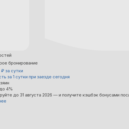
остей
рое бронирование
8
₽
за сутки
ть за 1 сутки при заезде сегодня
зяин
 до 4%
руйте до 31 августа 2026 — и получите кэшбэк бонусами пос
нее