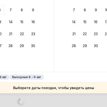
 до 30% за бронь
6
7
8
9
7
8
9
1
бонусами
ценки проживания
3
14
15
16
14
15
16
1
йте быстрое бронирование
0
21
22
23
21
22
23
2
ное подтверждение брони без ожидания ответа от хозяина
7
28
29
30
28
29
30
зяин
 до 4%
руйте до 31 августа 2026 — и получите кэшбэк бонусами пос
нее
8 авг
Выходные 8 - 9 авг
Выберите даты поездки, чтобы увидеть цены