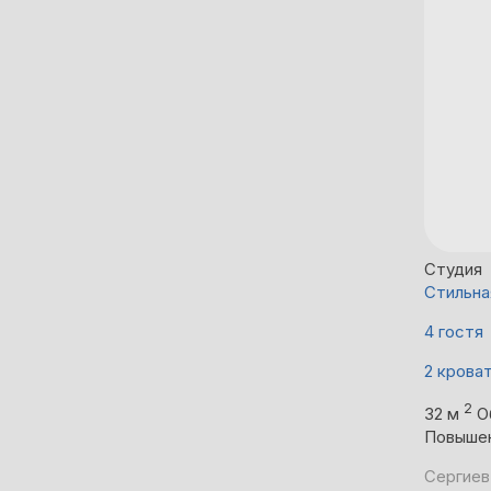
Студия
Стильна
4 гостя
2 крова
2
32 м
О
Повыше
Сергиев