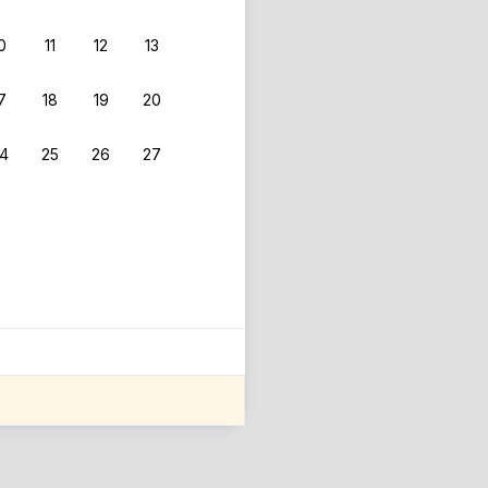
0
11
12
13
7
18
19
20
4
25
26
27
ле оценки проживания.