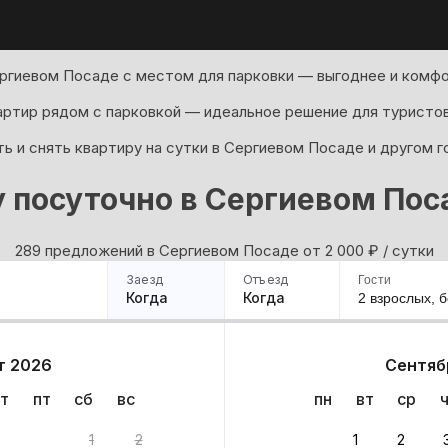
ргиевом Посаде с местом для парковки — выгоднее и комфо
артир рядом с парковкой — идеальное решение для туристов
ь и снять квартиру на сутки в Сергиевом Посаде и другом г
 посуточно в Сергиевом Пос
289 предложений в Сергиевом Посаде oт 2 000
₽
/ сутки
Заезд
Отъезд
Гости
Когда
Когда
2 взрослых,
б
ример
Санкт-Петербург
Москва
Сочи
Минск
Казань
Дагестан
Кисловодск
Аб
т 2026
Сентяб
Квартиры
Гостиницы
Дома
Частный сектор
т
пт
сб
вс
пн
вт
ср
 289 вариантов
1
2
1
2