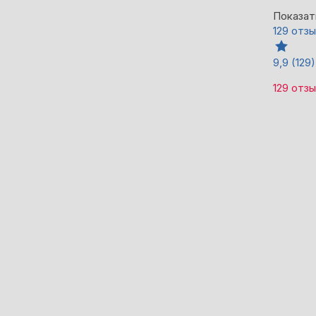
Показат
129 отз
9,9
(129)
129 отз