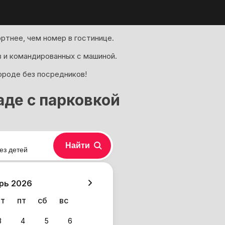
ртнее, чем номер в гостинице.
 и командированных с машиной.
ороде без посредников!
аде с парковкой
Найти
ез детей
хазия
рь 2026
чт
пт
сб
вс
3
4
5
6