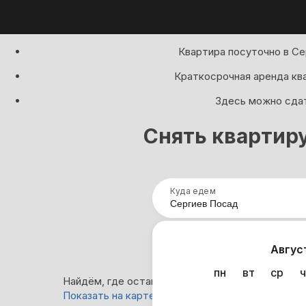
Квартира посуточно в Се
Краткосрочная аренда кв
Здесь можно сдат
Снять квартиру
Куда едем
Нап
Авгус
пн
вт
ср
ч
Найдём, где остановиться в Сергиевом Посаде:
Показать на карте