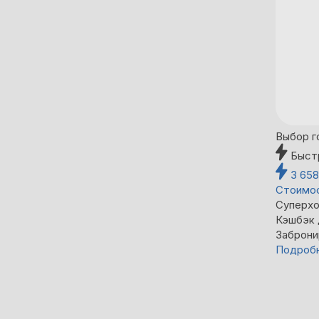
Выбор г
Быст
3 65
Стоимос
Суперхо
Кэшбэк
Заброни
Подроб