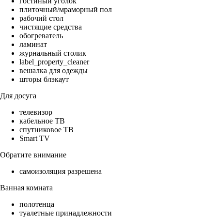
гостиный уголок
плиточный/мраморный пол
рабочий стол
чистящие средства
обогреватель
ламинат
журнальный столик
label_property_cleaner
вешалка для одежды
шторы блэкаут
Для досуга
телевизор
кабельное ТВ
спутниковое ТВ
Smart TV
Обратите внимание
самоизоляция разрешена
Ванная комната
полотенца
туалетные принадлежности