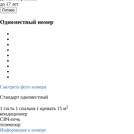
Август 2026
Сентяб
до 17 лет
Готово
пн
вт
ср
чт
пт
сб
вс
пн
вт
ср
ч
Одноместный номер
1
2
1
2
3
3
4
5
6
7
8
9
7
8
9
1
10
11
12
13
14
15
16
14
15
16
1
17
18
19
20
21
22
23
21
22
23
2
24
25
26
27
28
29
30
28
29
30
31
Смотреть фото номера
Стандарт одноместный
2
1 гость
1 спальня 1 кровать
15 м
кондиционер
СВЧ-печь
телевизор
Информация о номере