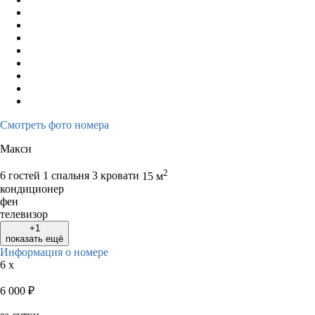
Смотреть фото номера
Макси
2
6 гостей
1 спальня 3 кровати
15 м
кондиционер
фен
телевизор
+1
показать ещё
Информация о номере
6 x
6 000
₽