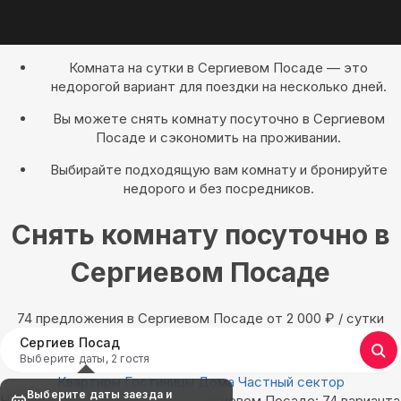
Комната на сутки в Сергиевом Посаде — это
недорогой вариант для поездки на несколько дней.
Вы можете снять комнату посуточно в Сергиевом
Посаде и сэкономить на проживании.
Выбирайте подходящую вам комнату и бронируйте
недорого и без посредников.
Снять комнату посуточно в
Сергиевом Посаде
74 предложения в Сергиевом Посаде oт 2 000
₽
/ сутки
Сергиев Посад
Выберите даты, 2 гостя
Квартиры
Гостиницы
Дома
Частный сектор
Выберите даты заезда и
Найдём, где остановиться в Сергиевом Посаде: 74 варианта