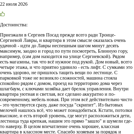
22 июля 2026
Достоинства:
Приезжали в Сергиев Посад прежде всего ради Троице-
Сергиевой Лавры, и квартира в этом смысле оказалась очень
удачной - идти до Лавры неспешным шагом минут десять
максимум, заодно и город по пути посмотреть, Блинную гору,
например, (сам дом находится на улице Сергиевской). Рядом
есть магазины, так что всё нужное под рукой. Дом новый, всего
четыре этажа, и что приятно удивило - есть лифт. С сумками это
очень здорово, не пришлось тащить вещи по лестнице. С
парковкой тоже не возникло сложностей, машина стояла
спокойно рядом с домом, проезд на территорию дома через
шлагбаум, с ключами хозяйка дает брелок управления. Внутри
квартира уютная и светлая, все сделано аккуратно и по-
современному, мебель новая. При этом всё действительно чисто
- это чувствуется сразу, даже посуда "скрипит". Из бытовых
мелочей нашлось всё, что может понадобиться. Кстати, потолки
высокие, и есть второй уровень, где могут расположиться дети,
лестница туда крепкая, нашим это прямо "зашло" и шумели где-
то наверху. В целом впечатление очень хорошее, классная
квартира в классном месте. Спасибо хозяевам за порядок и