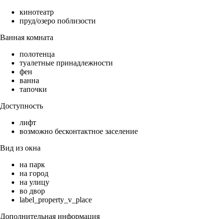
кинотеатр
пруд/озеро поблизости
Ванная комната
полотенца
туалетные принадлежности
фен
ванна
тапочки
Доступность
лифт
возможно бесконтактное заселение
Вид из окна
на парк
на город
на улицу
во двор
label_property_v_place
Дополнительная информация